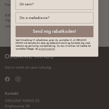
Farven hedder 'burgund'/vinrød - meget smuk.
email
93% kbA certificeret økologisk bomuld
7% elasthan
vaskes ved 30 grader
Send mig rabatkoden!
Ved tilmelding til nyhedsbrev, giver du samtykke til, at ORGANIC
MINDS må benytte din data og adfærdshistorik og kontakte dig med
relevant og personlig markedsføring. Du kan til enhver tid trække dit
samtykke tilbage. Se
privatlivspolitik
Det er nemt at være naturlig
Kontakt
ORGANIC MINDS I/S
Enghavevej 35