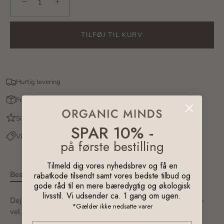
−
+
TILFØJ TIL KURV
Hurtig levering
Fri fragt til pakkeshop over 599,-
Sikkerhed - vi er e-mærket
SPAR 10% -
Vi har
prisgaranti
på første bestilling
Tilmeld dig vores nyhedsbrev og få en
Beskrivelse
rabatkode tilsendt samt vores bedste tilbud og
gode råd til en mere bæredygtig og økologisk
livsstil. Vi udsender ca. 1 gang om ugen.
Dejlige og meget bløde leggings i glat økologisk bomuld -
*Gælder ikke nedsatte varer
vel nærmest microfiber.