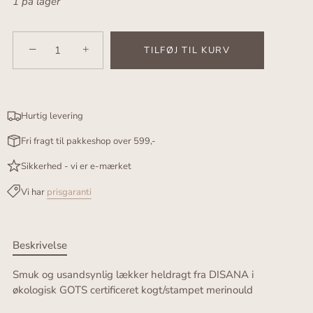
1 på lager
−
+
TILFØJ TIL KURV
Hurtig levering
Fri fragt til pakkeshop over 599,-
Sikkerhed - vi er e-mærket
Vi har
prisgaranti
Beskrivelse
Smuk og usandsynlig lækker heldragt fra DISANA i
økologisk GOTS certificeret kogt/stampet merinould