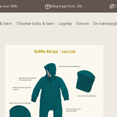
op over 599,-
Billig fragt fra kr. 39,-
C
 & børn
Tilbehør baby & børn
Legetøj
Voksne
De bæredygt