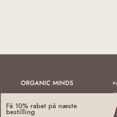
Ko
O
Det er nemt at være naturlig
En
Få 10% rabat på næste
5
bestilling
(+
in