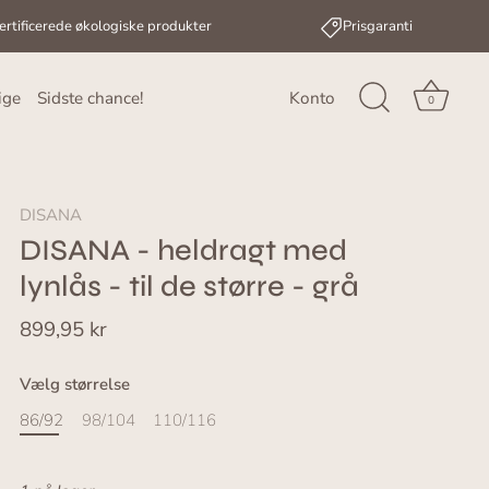
ertificerede økologiske produkter
Prisgaranti
ige
Sidste chance!
Konto
0
DISANA
DISANA - heldragt med
lynlås - til de større - grå
899,95 kr
Vælg størrelse
86/92
98/104
110/116