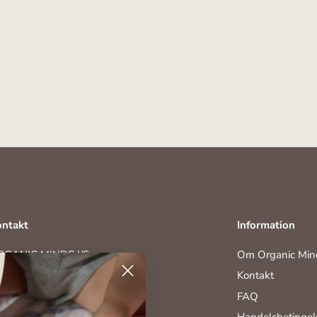
ntakt
Information
RGANIC MINDS I/S
Om Organic Min
ghavevej 35
Kontakt
230 Odense M
FAQ
45) 28 70 90 01
fo@organicminds.dk