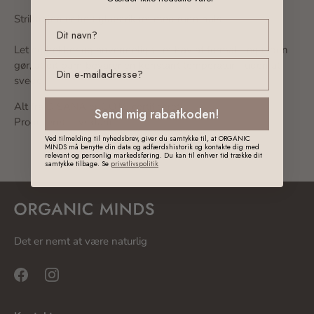
Striktrøjen er helt glatstrikket med rund hals.
Let og lækker og anvendelig til et hav af formål - og ulden
email
gør, at dit barn bevarer en konstant temperatur - uden at
svede.
Alt fra DISANA er GOTS certificeret.
Send mig rabatkoden!
Produceret i Tyskland
Ved tilmelding til nyhedsbrev, giver du samtykke til, at ORGANIC
MINDS må benytte din data og adfærdshistorik og kontakte dig med
relevant og personlig markedsføring. Du kan til enhver tid trække dit
samtykke tilbage. Se
privatlivspolitik
Det er nemt at være naturlig