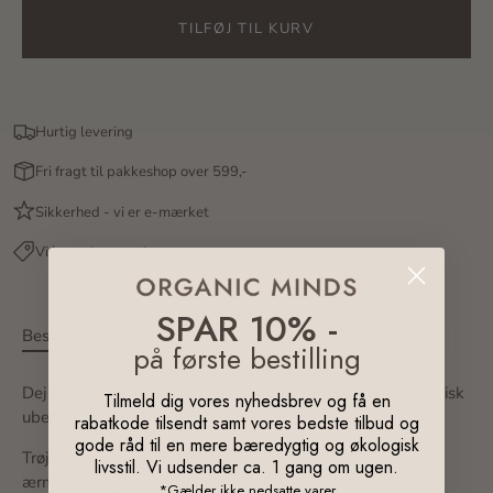
TILFØJ TIL KURV
Hurtig levering
Fri fragt til pakkeshop over 599,-
Sikkerhed - vi er e-mærket
Vi har
prisgaranti
SPAR 10% -
Beskrivelse
på første bestilling
Dejlig klassisk striktrøje fra DISANA. Strikket i fint økologisk
Tilmeld dig vores nyhedsbrev og få en
ubehandlet merinould.
rabatkode tilsendt samt vores bedste tilbud og
gode råd til en mere bæredygtig og økologisk
Trøjen har en tynd kant i en lysere blå forneden og ved
livsstil. Vi udsender ca. 1 gang om ugen.
ærmekant - giver et smukt udtryk.
*Gælder ikke nedsatte varer