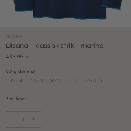
DISANA
Disana - klassisk strik - marine
439,95 kr
Vælg størrelse
110/116
122/128
86/92
98/104
134/140
1 på lager
−
+