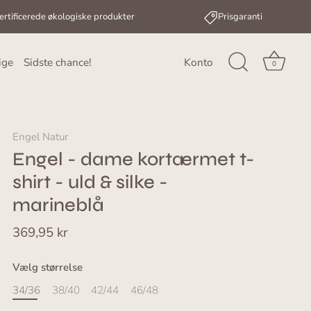
ertificerede økologiske produkter
Prisgaranti
ige
Sidste chance!
Konto
0
Engel Natur
Engel - dame kortærmet t-
shirt - uld & silke -
marineblå
369,95 kr
Vælg størrelse
34/36
38/40
42/44
46/48