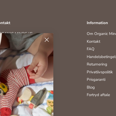
ntakt
Information
RGANIC MINDS I/S
Om Organic Min
ghavevej 35
Kontakt
230 Odense M
FAQ
45) 28 70 90 01
fo@organicminds.dk
Handelsbetingel
VR: 31705908
Returnering
Privatlivspolitik
Prisgaranti
Blog
Fortryd aftale