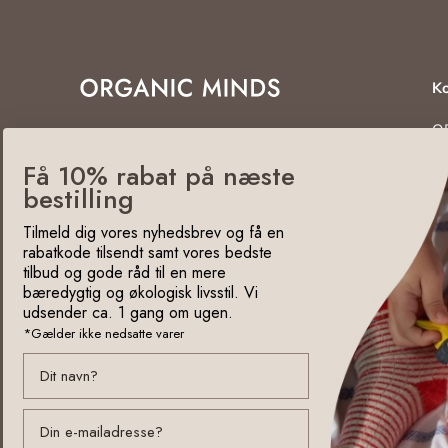
Ko
O
Det er nemt at være naturlig
En
Få 10% rabat på næste
5
bestilling
(+
in
Tilmeld dig vores nyhedsbrev og få en
C
rabatkode tilsendt samt vores bedste
tilbud og gode råd til en mere
bæredygtig og økologisk livsstil. Vi
udsender ca. 1 gang om ugen.
*Gælder ikke nedsatte varer
email