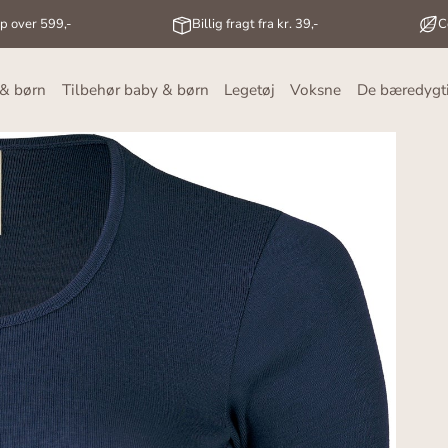
op over 599,-
Billig fragt fra kr. 39,-
C
 & børn
Tilbehør baby & børn
Legetøj
Voksne
De bæredygt