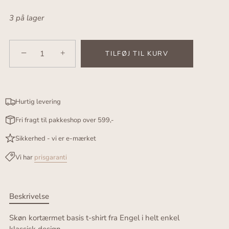
3 på lager
−
+
TILFØJ TIL KURV
Hurtig levering
Fri fragt til pakkeshop over 599,-
Sikkerhed - vi er e-mærket
Vi har
prisgaranti
Beskrivelse
Skøn kortærmet basis t-shirt fra Engel i helt enkel
klassisk design.