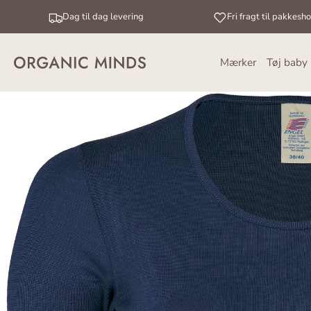
Dag til dag levering
Fri fragt til pakkesh
Mærker
Tøj baby
Gå
til
indhold