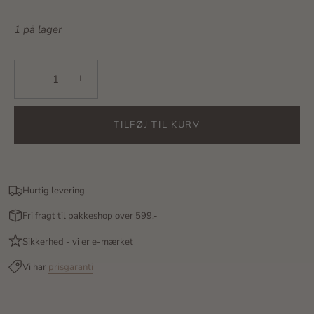
1 på lager
−
+
TILFØJ TIL KURV
Hurtig levering
Fri fragt til pakkeshop over 599,-
Sikkerhed - vi er e-mærket
Vi har
prisgaranti