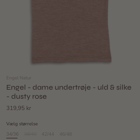
Engel Natur
Engel - dame undertrøje - uld & silke
- dusty rose
319,95 kr
Vælg størrelse
34/36
38/40
42/44
46/48