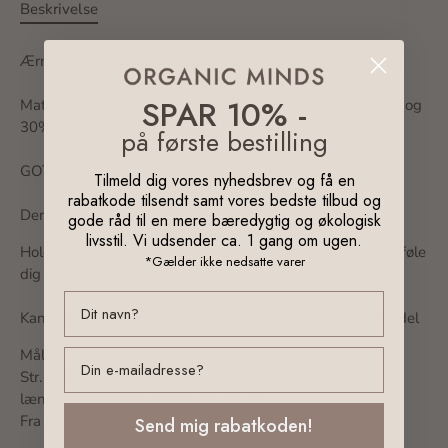
Beskrivelse
Ærmeløs undertrøje fra tyske Engel Natur.
SPAR 10% -
Materialet er 70% økologisk kbt. certificeret økologisk uld og
30% silke
på første bestilling
GOTS certificeret.
Tilmeld dig vores nyhedsbrev og få en
rabatkode tilsendt samt vores bedste tilbud og
Denne udgave er smuk duset rosa
gode råd til en mere bæredygtig og økologisk
livsstil. Vi udsender ca. 1 gang om ugen.
Holder kroppen i en konstant temperatur og du vil aldrig føle
*Gælder ikke nedsatte varer
dig varm og fugtig.
Kan vaskes i maskinen på uldprogram med uldvaskemiddel
Mål:
email
Str. 34/36:
længde fra skulder og ned ca. 64 cm.
Fra armhule til armhule ca. 32 cm.
Send mig rabatkoden!