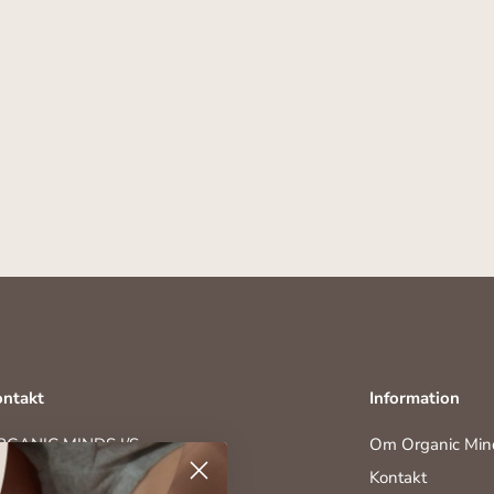
ntakt
Information
RGANIC MINDS I/S
Om Organic Min
ghavevej 35
Kontakt
230 Odense M