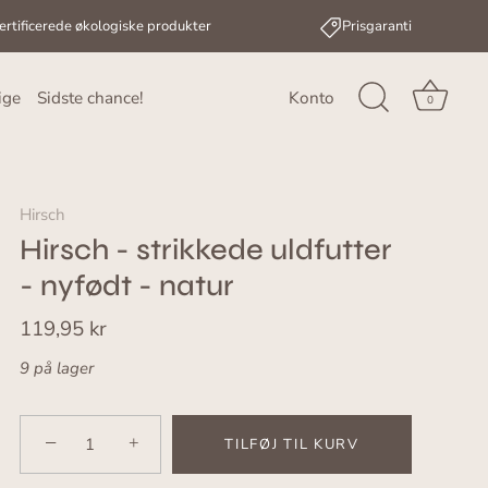
ertificerede økologiske produkter
Prisgaranti
ige
Sidste chance!
Konto
0
Hirsch
Hirsch - strikkede uldfutter
- nyfødt - natur
119,95 kr
9 på lager
−
+
TILFØJ TIL KURV