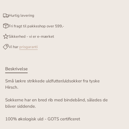
Hurtig levering
Fri fragt til pakkeshop over 599,-
Sikkerhed - vi er e-mærket
Vi har
prisgaranti
Beskrivelse
Små lækre strikkede uldfutter/uldsokker fra tyske
Hirsch.
Sokkerne har en bred rib med bindebånd, således de
bliver siddende.
100% økologisk uld - GOTS certificeret