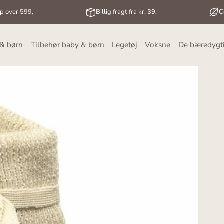
op over 599,-
Billig fragt fra kr. 39,-
C
 & børn
Tilbehør baby & børn
Legetøj
Voksne
De bæredygt