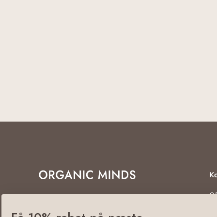
Ko
O
Det er nemt at være naturlig
En
5