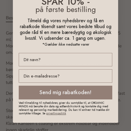
SPAR 10% -
på første bestilling
Beskrivelse
Tilmeld dig vores nyhedsbrev og få en
rabatkode tilsendt samt vores bedste tilbud og
gode råd til en mere bæredygtig og økologisk
Genial ståldrikkeflaske fra Klean Kanteen, der rummer 355
livsstil. Vi udsender ca. 1 gang om ugen.
ml. her i sød udgave med regnbuer
*Gælder ikke nedsatte varer
Modellen er smal og nemmere for de små hænder at holde
om.
Modellen her er med sippy cap og egner sig til de mindre
børn (fra ca. 6 måneder)
email
Sippy cap modellerne er ikke vandtætte og kan lække fra
tutten - skal I på tur, så kan du vælge et skruelåg.
Send mig rabatkoden!
Den har bevægelig stål hank, så du nemt kan sætte den fast
på tasken eller barnevognen ved hjælp af en carabinhage.
Ved tilmelding til nyhedsbrev, giver du samtykke til, at ORGANIC
MINDS må benytte din data og adfærdshistorik og kontakte dig med
relevant og personlig markedsføring. Du kan til enhver tid trække dit
Stort set uopslidelig drikkedunk i bedste materialer uden
samtykke tilbage. Se
privatlivspolitik
skadelig kemi.
Klean Kanteen's coating er ekstrem holdbar og indeholder
ingen skadelig stoffer