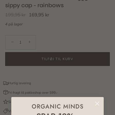
sippy cap - rainbows
199,95 kr
169,95 kr
4 på lager
−
+
TILFØJ TIL KURV
Hurtig levering
Fri fragt til pakkeshop over 599,-
Sikkerhed - vi er e-mærket
Vi har
prisgaranti