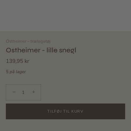
Ostheimer - trælegetøj
Ostheimer - lille snegl
139,95 kr
5 på lager
−
+
TILFØJ TIL KURV