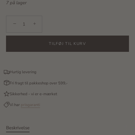
7 på lager
−
+
TILFØJ TIL KURV
Hurtig levering
Fri fragt til pakkeshop over 599,-
Sikkerhed - vi er e-mærket
Vi har
prisgaranti
Beskrivelse