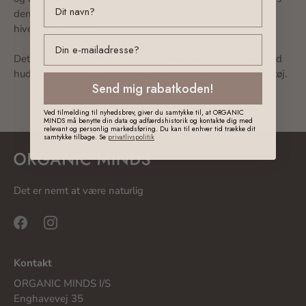
den. På armbåndene er der skruelås, så de små ikke kan
hive armbåndet af.
email
Det er meningen, halskæden og armbånd skal lægge mod
huden. Det skal IKKE forvekles med et stykke tygge legetøj.
Send mig rabatkoden!
Ved tilmelding til nyhedsbrev, giver du samtykke til, at ORGANIC
MINDS må benytte din data og adfærdshistorik og kontakte dig med
relevant og personlig markedsføring. Du kan til enhver tid trække dit
samtykke tilbage. Se
privatlivspolitik
Det er nemt at være naturlig
Kontakt
ORGANIC MINDS I/S
Enghavevej 35