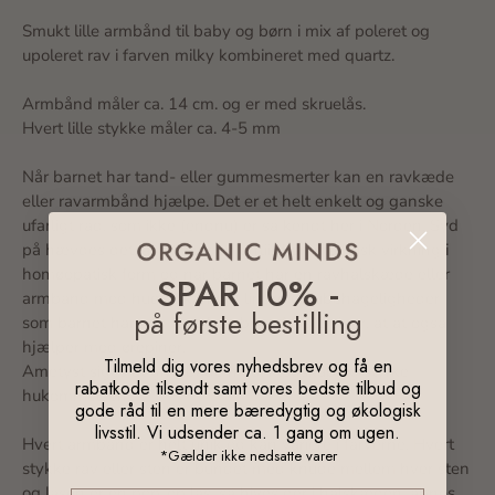
Smukt lille armbånd til baby og børn i mix af poleret og
upoleret rav i farven milky kombineret med quartz.
Armbånd måler ca. 14 cm. og er med skruelås.
Hvert lille stykke måler ca. 4-5 mm
Når barnet har tand- eller gummesmerter kan en ravkæde
eller ravarmbånd hjælpe. Det er et helt enkelt og ganske
ufarligt råd, som ikke (endnu) er så kendt her i Norden. Syd
på hævdes det, at rav har en antiinflammatorisk virkning i
homøopatisk form og når barnet har en ravhalskæde eller
SPAR 10% -
armbånd mod huden kan det lindre de ubehageligheder
på første bestilling
som barnet har ved tandfrembrud. Nogle siger, at at også
hjælper mod ørepiner.
Tilmeld dig vores nyhedsbrev og få en
Ametyst siges at give både mod, klogskab og styrke
rabatkode tilsendt samt vores bedste tilbud og
hukommelsen..
gode råd til en mere bæredygtig og økologisk
livsstil. Vi udsender ca. 1 gang om ugen.
Hvert armbånd er helt unik og kan variere i farverne. Hvert
*Gælder ikke nedsatte varer
stykke rav eller sten er bundet med knude mellem hver sten
og låsen er en pop-op lås, så hives der i halskæden, åbnes