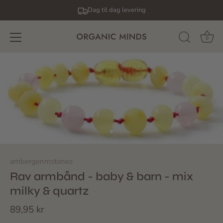
Dag til dag levering
0
Gå
til
indhold
ambergenmstones
Rav armbånd - baby & barn - mix
milky & quartz
89,95 kr